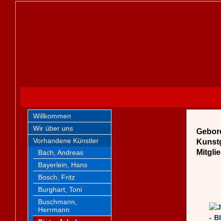
Willkommen
Wir über uns
Gebore
Vorhandene Künstler
Kunstg
Mitgli
Bach, Andreas
Bayerlein, Hans
Bosch, Fritz
Burghart, Toni
Buschmann,
Herrmann