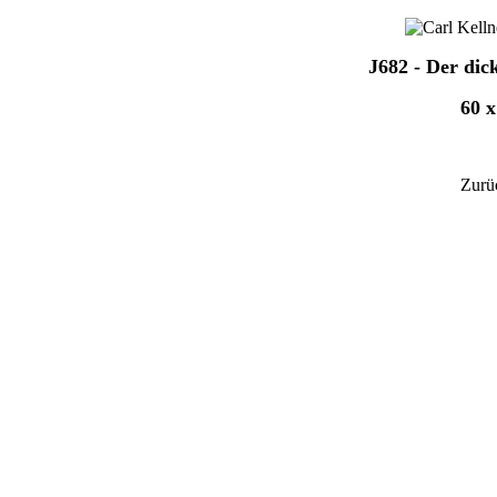
J682 - Der di
60 x
Zurü